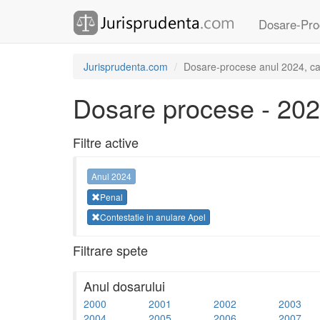
Dosare-Pro
Jurisprudenta.com
Dosare-procese anul 2024, cat
Dosare procese - 20
Filtre active
Anul 2024
Penal
Contestatie in anulare Apel
Filtrare spete
Anul dosarului
2000
2001
2002
2003
2004
2005
2006
2007