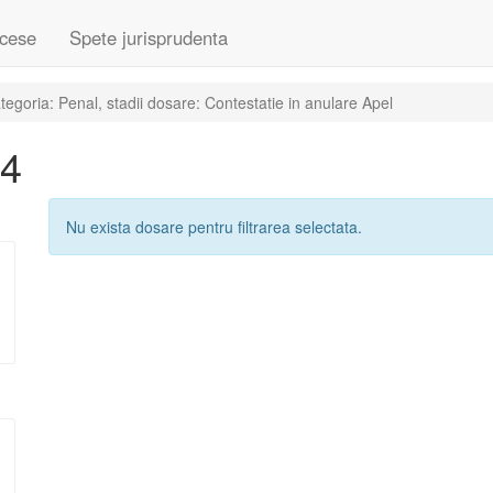
cese
Spete jurisprudenta
egoria: Penal, stadii dosare: Contestatie in anulare Apel
24
Nu exista dosare pentru filtrarea selectata.