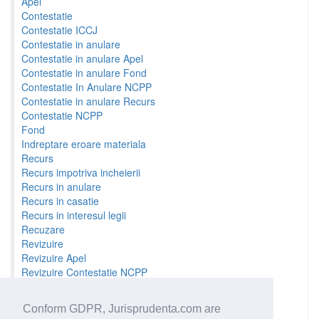
Apel
Contestatie
Contestatie ICCJ
Contestatie in anulare
Contestatie in anulare Apel
Contestatie in anulare Fond
Contestatie In Anulare NCPP
Contestatie in anulare Recurs
Contestatie NCPP
Fond
Indreptare eroare materiala
Recurs
Recurs impotriva incheierii
Recurs in anulare
Recurs in casatie
Recurs in interesul legii
Recuzare
Revizuire
Revizuire Apel
Revizuire Contestatie NCPP
Revizuire Fond
Revizuire Recurs
Conform GDPR, Jurisprudenta.com are
Sesizare prealabila