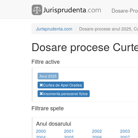
Dosare-Pro
Jurisprudenta.com
Dosare-procese anul 2025, Cur
Dosare procese Curt
Filtre active
Anul 2025
Curtea de Apel Oradea
Insolventa persoanei fizice
Filtrare spete
Anul dosarului
2000
2001
2002
2003
2004
2005
2006
2007