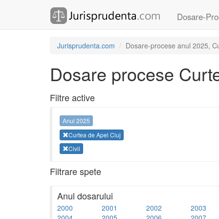
Dosare-Pro
Jurisprudenta.com
Dosare-procese anul 2025, Curt
Dosare procese Curte
Filtre active
Anul 2025
Curtea de Apel Cluj
Civil
Filtrare spete
Anul dosarului
2000
2001
2002
2003
2004
2005
2006
2007