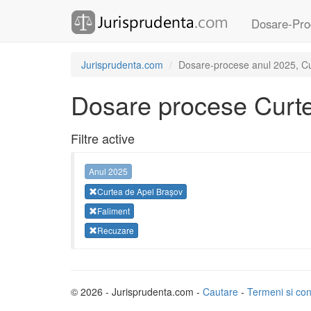
Dosare-Pro
Jurisprudenta.com
Dosare-procese anul 2025, Cur
Dosare procese Curte
Filtre active
Anul 2025
Curtea de Apel Brașov
Faliment
Recuzare
© 2026 - Jurisprudenta.com -
Cautare
-
Termeni si cond