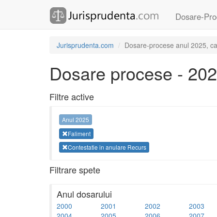
Dosare-Pro
Jurisprudenta.com
Dosare-procese anul 2025, cat
Dosare procese - 20
Filtre active
Anul 2025
Faliment
Contestatie in anulare Recurs
Filtrare spete
Anul dosarului
2000
2001
2002
2003
2004
2005
2006
2007