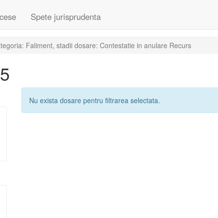
cese
Spete jurisprudenta
egoria: Faliment, stadii dosare: Contestatie in anulare Recurs
25
Nu exista dosare pentru filtrarea selectata.