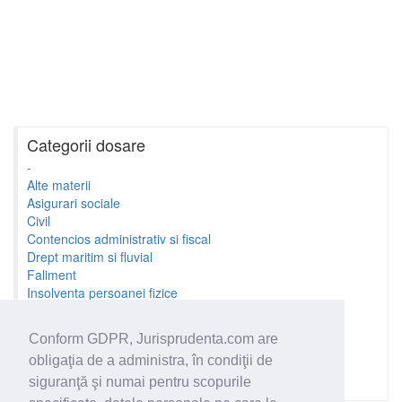
Categorii dosare
-
Alte materii
Asigurari sociale
Civil
Contencios administrativ si fiscal
Drept maritim si fluvial
Faliment
Insolventa persoanei fizice
Litigii cu profesionistii
Litigii de munca
Conform GDPR, Jurisprudenta.com are
Minori si familie
obligaţia de a administra, în condiţii de
Penal
Proprietate Intelectuala
siguranţă şi numai pentru scopurile