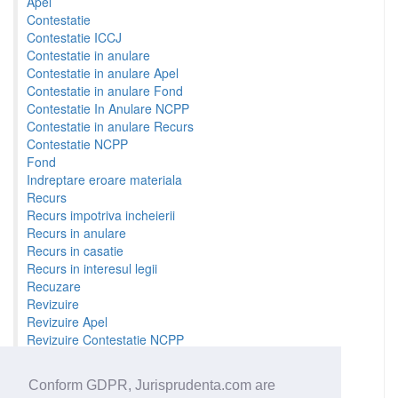
Apel
Contestatie
Contestatie ICCJ
Contestatie in anulare
Contestatie in anulare Apel
Contestatie in anulare Fond
Contestatie In Anulare NCPP
Contestatie in anulare Recurs
Contestatie NCPP
Fond
Indreptare eroare materiala
Recurs
Recurs impotriva incheierii
Recurs in anulare
Recurs in casatie
Recurs in interesul legii
Recuzare
Revizuire
Revizuire Apel
Revizuire Contestatie NCPP
Revizuire Fond
Revizuire Recurs
Conform GDPR, Jurisprudenta.com are
Sesizare prealabila