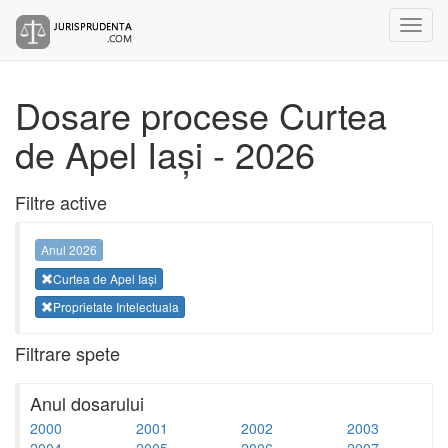
Dosare procese Curtea
de Apel Iași - 2026
Filtre active
Anul 2026
Curtea de Apel Iași
Proprietate Intelectuala
Filtrare spete
Anul dosarului
2000
2001
2002
2003
2004
2005
2006
2007