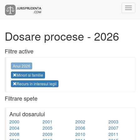
Dosare procese - 2026
Filtre active
Anul 2026
Minori si familie
Recurs in interesul legii
Filtrare spete
Anul dosarului
2000
2001
2002
2003
2004
2005
2006
2007
2008
2009
2010
2011