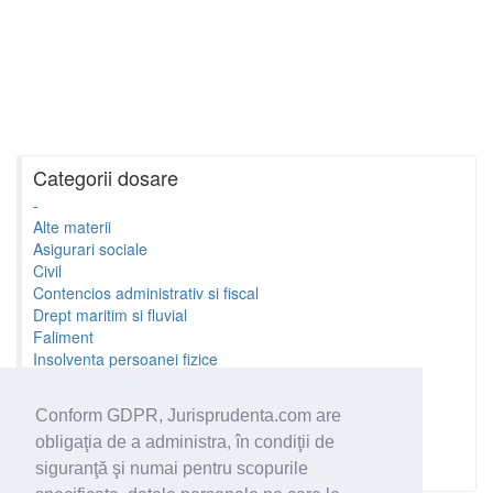
Categorii dosare
-
Alte materii
Asigurari sociale
Civil
Contencios administrativ si fiscal
Drept maritim si fluvial
Faliment
Insolventa persoanei fizice
Litigii cu profesionistii
Litigii de munca
Conform GDPR, Jurisprudenta.com are
Minori si familie
obligaţia de a administra, în condiţii de
Penal
Proprietate Intelectuala
siguranţă şi numai pentru scopurile