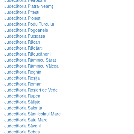
Judecătoria Petroșani
Judecătoria Piatra-Neamț
Judecătoria Pitești
Judecătoria Ploiești
Judecătoria Podu Turcului
Judecătoria Pogoanele
Judecătoria Pucioasa
Judecătoria Răcari
Judecătoria Rădăuți
Judecătoria Răducăneni
Judecătoria Râmnicu Sărat
Judecătoria Râmnicu Vâlcea
Judecătoria Reghin
Judecătoria Reșița
Judecătoria Roman
Judecătoria Roșiori de Vede
Judecătoria Rupea
Judecătoria Săliște
Judecătoria Salonta
Judecătoria Sânnicolaul Mare
Judecătoria Satu Mare
Judecătoria Săveni
Judecătoria Sebeș