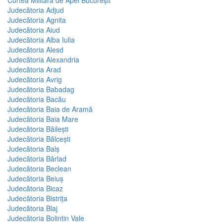
Curtea Militara de Apel București
Judecătoria Adjud
Judecătoria Agnita
Judecătoria Aiud
Judecătoria Alba Iulia
Judecătoria Alesd
Judecătoria Alexandria
Judecătoria Arad
Judecătoria Avrig
Judecătoria Babadag
Judecătoria Bacău
Judecătoria Baia de Aramă
Judecătoria Baia Mare
Judecătoria Băilești
Judecătoria Bălcești
Judecătoria Balș
Judecătoria Bârlad
Judecătoria Beclean
Judecătoria Beiuș
Judecătoria Bicaz
Judecătoria Bistrița
Judecătoria Blaj
Judecătoria Bolintin Vale