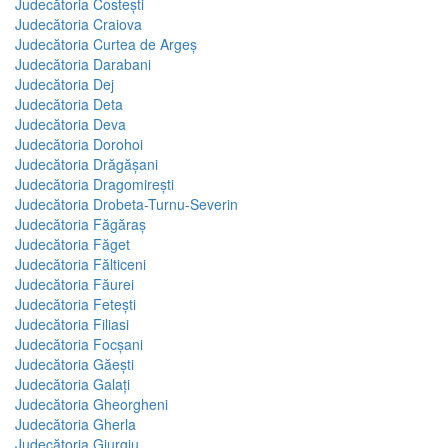
Judecătoria Costești
Judecătoria Craiova
Judecătoria Curtea de Argeș
Judecătoria Darabani
Judecătoria Dej
Judecătoria Deta
Judecătoria Deva
Judecătoria Dorohoi
Judecătoria Drăgășani
Judecătoria Dragomirești
Judecătoria Drobeta-Turnu-Severin
Judecătoria Făgăraș
Judecătoria Făget
Judecătoria Fălticeni
Judecătoria Făurei
Judecătoria Fetești
Judecătoria Filiasi
Judecătoria Focșani
Judecătoria Găești
Judecătoria Galați
Judecătoria Gheorgheni
Judecătoria Gherla
Judecătoria Giurgiu