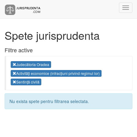
Spete jurisprudenta
Filtre active
Judecătoria Oradea
Activităţi economice (infracţiuni privind regimul lor)
Sentinţă civilă
Nu exista spete pentru filtrarea selectata.