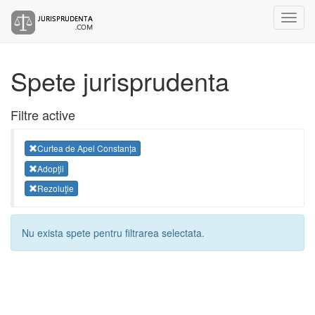
Spete jurisprudenta
Filtre active
Curtea de Apel Constanța
Adopţii
Rezoluţie
Nu exista spete pentru filtrarea selectata.