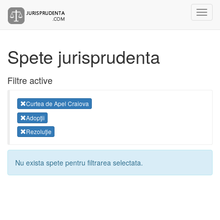
Spete jurisprudenta
Filtre active
Curtea de Apel Craiova
Adopţii
Rezoluţie
Nu exista spete pentru filtrarea selectata.