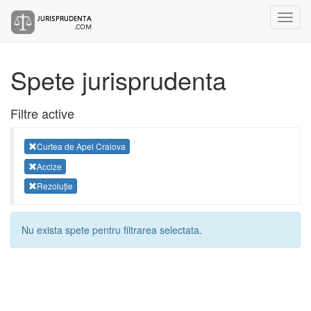
Spete jurisprudenta
Filtre active
Curtea de Apel Craiova
Accize
Rezoluţie
Nu exista spete pentru filtrarea selectata.