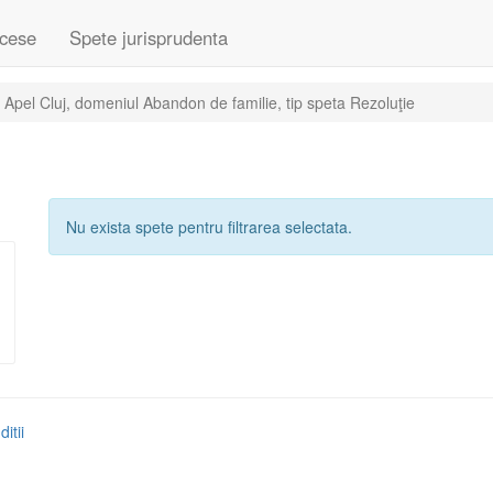
cese
Spete jurisprudenta
 Apel Cluj, domeniul Abandon de familie, tip speta Rezoluţie
Nu exista spete pentru filtrarea selectata.
itii