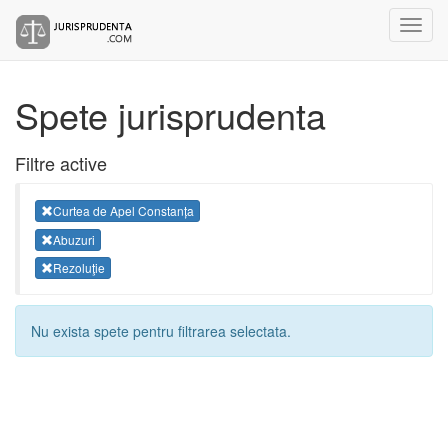
Spete jurisprudenta
Filtre active
Curtea de Apel Constanța
Abuzuri
Rezoluţie
Nu exista spete pentru filtrarea selectata.