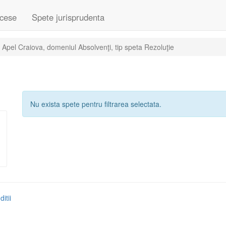
cese
Spete jurisprudenta
 Apel Craiova, domeniul Absolvenţi, tip speta Rezoluţie
Nu exista spete pentru filtrarea selectata.
itii