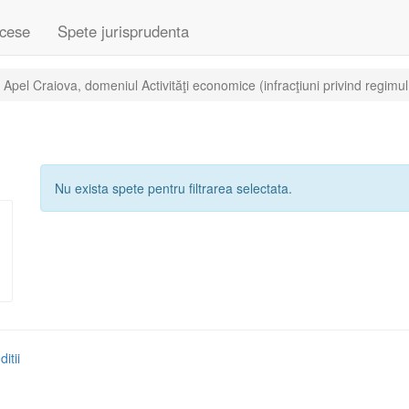
cese
Spete jurisprudenta
pel Craiova, domeniul Activităţi economice (infracţiuni privind regimul 
Nu exista spete pentru filtrarea selectata.
itii