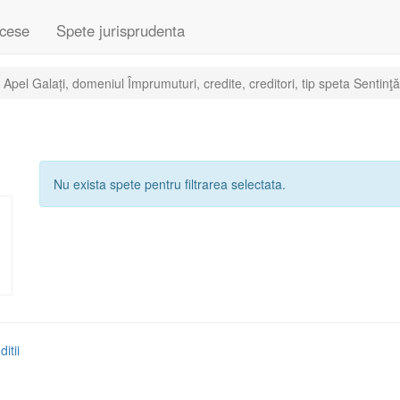
cese
Spete jurisprudenta
Apel Galați, domeniul Împrumuturi, credite, creditori, tip speta Sentinţ
Nu exista spete pentru filtrarea selectata.
itii