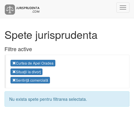
Spete jurisprudenta
Filtre active
Curtea de Apel Oradea
Situaţii la divorţ
Sentinţă comercială
Nu exista spete pentru filtrarea selectata.