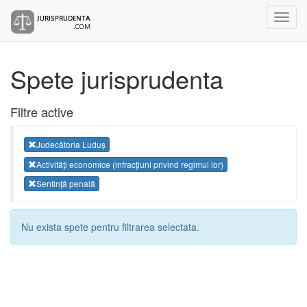
Spete jurisprudenta
Filtre active
Judecătoria Luduș
Activităţi economice (infracţiuni privind regimul lor)
Sentinţă penală
Nu exista spete pentru filtrarea selectata.