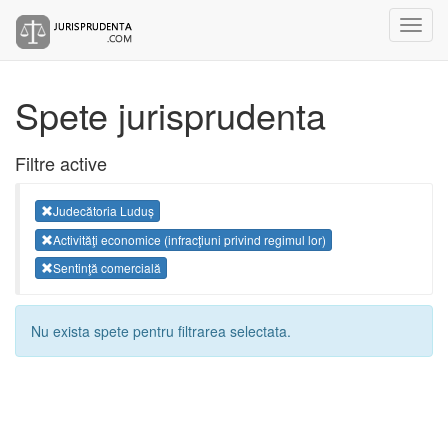
Spete jurisprudenta
Filtre active
Judecătoria Luduș
Activităţi economice (infracţiuni privind regimul lor)
Sentinţă comercială
Nu exista spete pentru filtrarea selectata.