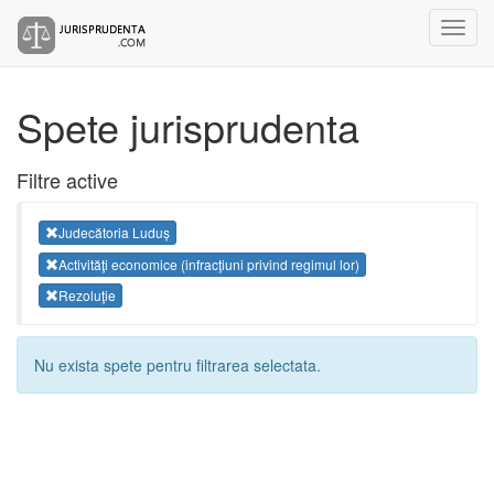
Spete jurisprudenta
Filtre active
Judecătoria Luduș
Activităţi economice (infracţiuni privind regimul lor)
Rezoluţie
Nu exista spete pentru filtrarea selectata.