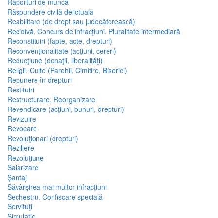
Raporturi de muncă
Răspundere civilă delictuală
Reabilitare (de drept sau judecătorească)
Recidivă. Concurs de infracţiuni. Pluralitate intermediară
Reconstituiri (fapte, acte, drepturi)
Reconvenţionalitate (acţiuni, cereri)
Reducţiune (donaţii, liberalităţi)
Religii. Culte (Parohii, Cimitire, Biserici)
Repunere în drepturi
Restituiri
Restructurare, Reorganizare
Revendicare (acţiuni, bunuri, drepturi)
Revizuire
Revocare
Revoluţionari (drepturi)
Reziliere
Rezoluţiune
Salarizare
Şantaj
Săvârşirea mai multor infracţiuni
Sechestru. Confiscare specială
Servituţi
Simulaţie