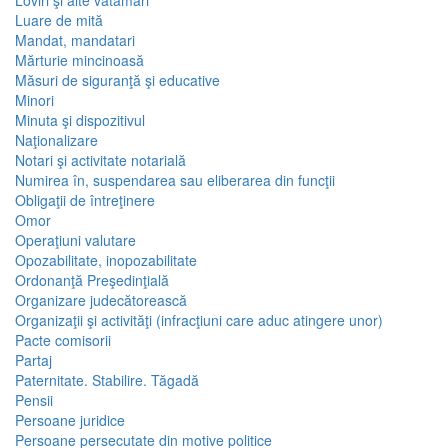
Loviri şi alte vătămări
Luare de mită
Mandat, mandatari
Mărturie mincinoasă
Măsuri de siguranţă şi educative
Minori
Minuta şi dispozitivul
Naţionalizare
Notari şi activitate notarială
Numirea în, suspendarea sau eliberarea din funcţii
Obligaţii de întreţinere
Omor
Operaţiuni valutare
Opozabilitate, inopozabilitate
Ordonanţă Preşedinţială
Organizare judecătorească
Organizaţii şi activităţi (infracţiuni care aduc atingere unor)
Pacte comisorii
Partaj
Paternitate. Stabilire. Tăgadă
Pensii
Persoane juridice
Persoane persecutate din motive politice