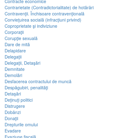
Contracte economice
Contrarietate (Contradictorialitate) de hotărâri
Contravenţii. Închisoare contravenţională
Convieţuirea socială (infracţiuni privind)
Coproprietate şi indiviziune
Corporaţii
Corupţie sexuală
Dare de mită
Delapidare
Delegaţii
Delegaţii, Detaşări
Demnitate
Demolări
Desfacerea contractului de muncă
Despăgubiri, penalităţi
Detaşări
Deţinuţi politici
Distrugere
Dobânzi
Donaţii
Drepturile omului
Evadare
Evaziune fiscală