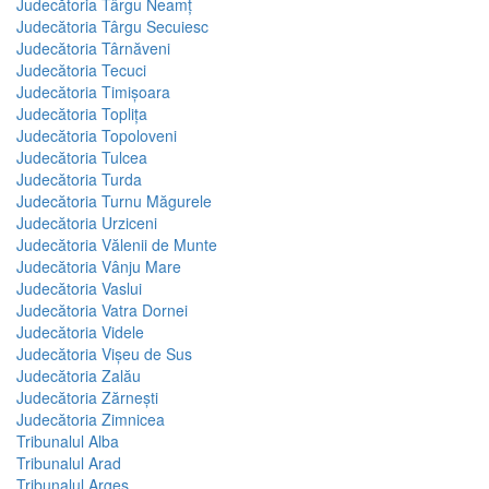
Judecătoria Târgu Neamț
Judecătoria Târgu Secuiesc
Judecătoria Târnăveni
Judecătoria Tecuci
Judecătoria Timișoara
Judecătoria Toplița
Judecătoria Topoloveni
Judecătoria Tulcea
Judecătoria Turda
Judecătoria Turnu Măgurele
Judecătoria Urziceni
Judecătoria Vălenii de Munte
Judecătoria Vânju Mare
Judecătoria Vaslui
Judecătoria Vatra Dornei
Judecătoria Videle
Judecătoria Vișeu de Sus
Judecătoria Zalău
Judecătoria Zărnești
Judecătoria Zimnicea
Tribunalul Alba
Tribunalul Arad
Tribunalul Argeș