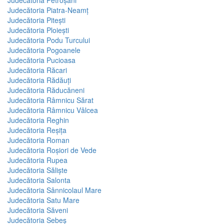
Judecătoria Petroșani
Judecătoria Piatra-Neamț
Judecătoria Pitești
Judecătoria Ploiești
Judecătoria Podu Turcului
Judecătoria Pogoanele
Judecătoria Pucioasa
Judecătoria Răcari
Judecătoria Rădăuți
Judecătoria Răducăneni
Judecătoria Râmnicu Sărat
Judecătoria Râmnicu Vâlcea
Judecătoria Reghin
Judecătoria Reșița
Judecătoria Roman
Judecătoria Roșiori de Vede
Judecătoria Rupea
Judecătoria Săliște
Judecătoria Salonta
Judecătoria Sânnicolaul Mare
Judecătoria Satu Mare
Judecătoria Săveni
Judecătoria Sebeș