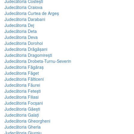
Judecătoria Costești
Judecătoria Craiova
Judecătoria Curtea de Argeș
Judecătoria Darabani
Judecătoria Dej
Judecătoria Deta
Judecătoria Deva
Judecătoria Dorohoi
Judecătoria Drăgășani
Judecătoria Dragomirești
Judecătoria Drobeta-Turnu-Severin
Judecătoria Făgăraș
Judecătoria Făget
Judecătoria Fălticeni
Judecătoria Făurei
Judecătoria Fetești
Judecătoria Filiasi
Judecătoria Focșani
Judecătoria Găești
Judecătoria Galați
Judecătoria Gheorgheni
Judecătoria Gherla
Judecătoria Giurgiu