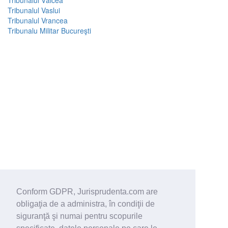
Tribunalul Vâlcea
Tribunalul Vaslui
Tribunalul Vrancea
Tribunalu Militar Bucureşti
Conform GDPR, Jurisprudenta.com are
obligaţia de a administra, în condiţii de
siguranţă şi numai pentru scopurile