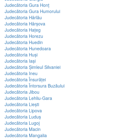
Judecătoria Gura Honț
Judecătoria Gura Humorului
Judecătoria Hârlău
Judecătoria Hârșova
Judecătoria Hațeg
Judecătoria Horezu
Judecătoria Huedin
Judecătoria Hunedoara
Judecătoria Huși
Judecătoria Iași
Judecătoria Șimleul Silvaniei
Judecătoria Ineu
Judecătoria Însurăței
Judecătoria Întorsura Buzăului
Judecătoria Jibou
Judecătoria Lehliu-Gara
Judecătoria Liești
Judecătoria Lipova
Judecătoria Luduș
Judecătoria Lugoj
Judecătoria Macin
Judecătoria Mangalia