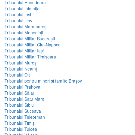
Tribunalul Hunedoara
Tribunalul Ialomița
Tribunalul Iași
Tribunalul Ilfov
Tribunalul Maramureș
Tribunalul Mehedinți
Tribunalul Militar București
Tribunalul Militar Cluj-Napoca
Tribunalul Militar Iași
Tribunalul Militar Timișoara
Tribunalul Mureș
Tribunalul Neamț
Tribunalul Olt
Tribunalul pentru minori și familie Brașov
Tribunalul Prahova
Tribunalul Sălaj
Tribunalul Satu Mare
Tribunalul Sibiu
Tribunalul Suceava
Tribunalul Teleorman
Tribunalul Timiș
Tribunalul Tulcea