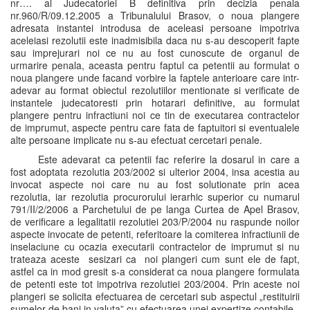
nr…. al Judecatoriei B definitiva prin decizia penala
nr.960/R/09.12.2005 a Tribunalului Brasov, o noua plangere
adresata instantei introdusa de aceleasi persoane impotriva
aceleiasi rezolutii este inadmisibila daca nu s-au descoperit fapte
sau imprejurari noi ce nu au fost cunoscute de organul de
urmarire penala, aceasta pentru faptul ca petentii au formulat o
noua plangere unde facand vorbire la faptele anterioare care intr-
adevar au format obiectul rezolutiilor mentionate si verificate de
instantele judecatoresti prin hotarari definitive, au formulat
plangere pentru infractiuni noi ce tin de executarea contractelor
de imprumut, aspecte pentru care fata de faptuitori si eventualele
alte persoane implicate nu s-au efectuat cercetari penale.
Este adevarat ca petentii fac referire la dosarul in care a
fost adoptata rezolutia 203/2002 si ulterior 2004, insa acestia au
invocat aspecte noi care nu au fost solutionate prin acea
rezolutia, iar rezolutia procurorului ierarhic superior cu numarul
791/II/2/2006 a Parchetului de pe langa Curtea de Apel Brasov,
de verificare a legalitatii rezolutiei 203/P/2004 nu raspunde noilor
aspecte invocate de petenti, referitoare la comiterea infractiunii de
inselaciune cu ocazia executarii contractelor de imprumut si nu
trateaza aceste sesizari ca noi plangeri cum sunt ele de fapt,
astfel ca in mod gresit s-a considerat ca noua plangere formulata
de petenti este tot impotriva rezolutiei 203/2004. Prin aceste noi
plangeri se solicita efectuarea de cercetari sub aspectul „restituirii
sumelor de bani in valuta” cu efectuarea unei expertize contabile.