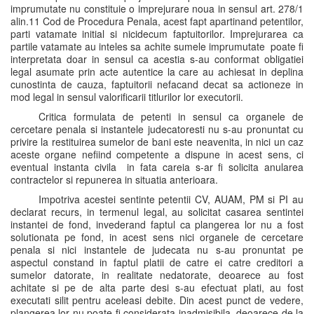
imprumutate nu constituie o imprejurare noua in sensul art. 278/1
alin.11 Cod de Procedura Penala, acest fapt apartinand petentilor,
parti vatamate initial si nicidecum faptuitorilor. Imprejurarea ca
partile vatamate au inteles sa achite sumele imprumutate poate fi
interpretata doar in sensul ca acestia s-au conformat obligatiei
legal asumate prin acte autentice la care au achiesat in deplina
cunostinta de cauza, faptuitorii nefacand decat sa actioneze in
mod legal in sensul valorificarii titlurilor lor executorii.
Critica formulata de petenti in sensul ca organele de
cercetare penala si instantele judecatoresti nu s-au pronuntat cu
privire la restituirea sumelor de bani este neavenita, in nici un caz
aceste organe nefiind competente a dispune in acest sens, ci
eventual instanta civila in fata careia s-ar fi solicita anularea
contractelor si repunerea in situatia anterioara.
Impotriva acestei sentinte petentii CV, AUAM, PM si PI au
declarat recurs, in termenul legal, au solicitat casarea sentintei
instantei de fond, invederand faptul ca plangerea lor nu a fost
solutionata pe fond, in acest sens nici organele de cercetare
penala si nici instantele de judecata nu s-au pronuntat pe
aspectul constand in faptul platii de catre ei catre creditori a
sumelor datorate, in realitate nedatorate, deoarece au fost
achitate si pe de alta parte desi s-au efectuat plati, au fost
executati silit pentru aceleasi debite. Din acest punct de vedere,
plangerea lor nu poate fi considerata inadmisibila, deoarece de la