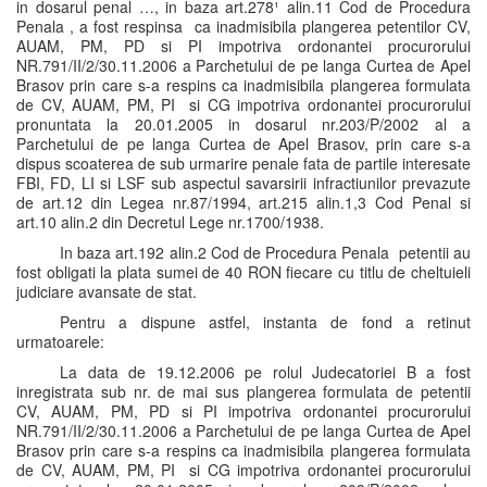
in dosarul penal …, in baza art.278¹ alin.11 Cod de Procedura
Penala , a fost respinsa ca inadmisibila plangerea petentilor CV,
AUAM, PM, PD si PI impotriva ordonantei procurorului
NR.791/II/2/30.11.2006 a Parchetului de pe langa Curtea de Apel
Brasov prin care s-a respins ca inadmisibila plangerea formulata
de CV, AUAM, PM, PI si CG impotriva ordonantei procurorului
pronuntata la 20.01.2005 in dosarul nr.203/P/2002 al a
Parchetului de pe langa Curtea de Apel Brasov, prin care s-a
dispus scoaterea de sub urmarire penale fata de partile interesate
FBI, FD, LI si LSF sub aspectul savarsirii infractiunilor prevazute
de art.12 din Legea nr.87/1994, art.215 alin.1,3 Cod Penal si
art.10 alin.2 din Decretul Lege nr.1700/1938.
In baza art.192 alin.2 Cod de Procedura Penala petentii au
fost obligati la plata sumei de 40 RON fiecare cu titlu de cheltuieli
judiciare avansate de stat.
Pentru a dispune astfel, instanta de fond a retinut
urmatoarele:
La data de 19.12.2006 pe rolul Judecatoriei B a fost
inregistrata sub nr. de mai sus plangerea formulata de petentii
CV, AUAM, PM, PD si PI impotriva ordonantei procurorului
NR.791/II/2/30.11.2006 a Parchetului de pe langa Curtea de Apel
Brasov prin care s-a respins ca inadmisibila plangerea formulata
de CV, AUAM, PM, PI si CG impotriva ordonantei procurorului