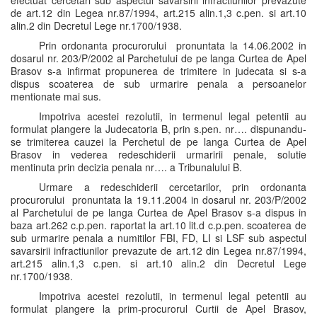
efectuat cercetari sub aspectul savarsirii infractiunilor prevazute
de art.12 din Legea nr.87/1994, art.215 alin.1,3 c.pen. si art.10
alin.2 din Decretul Lege nr.1700/1938.
Prin ordonanta procurorului pronuntata la 14.06.2002 in
dosarul nr. 203/P/2002 al Parchetului de pe langa Curtea de Apel
Brasov s-a infirmat propunerea de trimitere in judecata si s-a
dispus scoaterea de sub urmarire penala a persoanelor
mentionate mai sus.
Impotriva acestei rezolutii, in termenul legal petentii au
formulat plangere la Judecatoria B, prin s.pen. nr…. dispunandu-
se trimiterea cauzei la Perchetul de pe langa Curtea de Apel
Brasov in vederea redeschiderii urmaririi penale, solutie
mentinuta prin decizia penala nr…. a Tribunalului B.
Urmare a redeschiderii cercetarilor, prin ordonanta
procurorului pronuntata la 19.11.2004 in dosarul nr. 203/P/2002
al Parchetului de pe langa Curtea de Apel Brasov s-a dispus in
baza art.262 c.p.pen. raportat la art.10 lit.d c.p.pen. scoaterea de
sub urmarire penala a numitilor FBI, FD, LI si LSF sub aspectul
savarsirii infractiunilor prevazute de art.12 din Legea nr.87/1994,
art.215 alin.1,3 c.pen. si art.10 alin.2 din Decretul Lege
nr.1700/1938.
Impotriva acestei rezolutii, in termenul legal petentii au
formulat plangere la prim-procurorul Curtii de Apel Brasov,