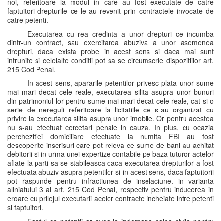
noi, referitoare la modul in care au fost executate de catre
faptuitori drepturile ce le-au revenit prin contractele invocate de
catre petenti.
Executarea cu rea credinta a unor drepturi ce incumba
dintr-un contract, sau exercitarea abuziva a unor asemenea
drepturi, daca exista probe in acest sens si daca mai sunt
intrunite si celelalte conditii pot sa se circumscrie dispozitiilor art.
215 Cod Penal.
In acest sens, apararile petentilor privesc plata unor sume
mai mari decat cele reale, executarea silita asupra unor bunuri
din patrimoniul lor pentru sume mai mari decat cele reale, cat si o
serie de nereguli referitoare la licitatiile ce s-au organizat cu
privire la executarea silita asupra unor imobile. Or pentru acestea
nu s-au efectuat cercetari penale in cauza. In plus, cu ocazia
perchezitiei domiciliare efectuate la numita FBI au fost
descoperite inscrisuri care pot releva ce sume de bani au achitat
debitorii si in urma unei expertize contabile pe baza tuturor actelor
aflate la parti sa se stabileasca daca executarea drepturilor a fost
efectuata abuziv asupra petentilor si in acest sens, daca faptuitorii
pot raspunde pentru infractiunea de inselaciune, in varianta
aliniatului 3 al art. 215 Cod Penal, respectiv pentru inducerea in
eroare cu prilejul executarii acelor contracte incheiate intre petenti
si faptuitori.