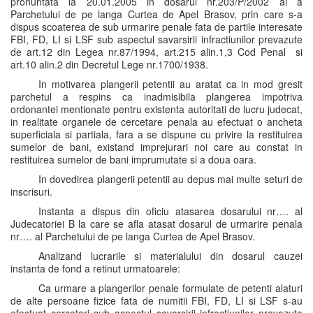
pronuntata la 20.01.2005 in dosarul nr.203/P/2002 al a
Parchetului de pe langa Curtea de Apel Brasov, prin care s-a
dispus scoaterea de sub urmarire penale fata de partile interesate
FBI, FD, LI si LSF sub aspectul savarsirii infractiunilor prevazute
de art.12 din Legea nr.87/1994, art.215 alin.1,3 Cod Penal si
art.10 alin.2 din Decretul Lege nr.1700/1938.
In motivarea plangerii petentii au aratat ca in mod gresit
parchetul a respins ca inadmisibila plangerea impotriva
ordonantei mentionate pentru existenta autoritati de lucru judecat,
in realitate organele de cercetare penala au efectuat o ancheta
superficiala si partiala, fara a se dispune cu privire la restituirea
sumelor de bani, existand imprejurari noi care au constat in
restituirea sumelor de bani imprumutate si a doua oara.
In dovedirea plangerii petentii au depus mai multe seturi de
inscrisuri.
Instanta a dispus din oficiu atasarea dosarului nr…. al
Judecatoriei B la care se afla atasat dosarul de urmarire penala
nr…. al Parchetului de pe langa Curtea de Apel Brasov.
Analizand lucrarile si materialului din dosarul cauzei
instanta de fond a retinut urmatoarele:
Ca urmare a plangerilor penale formulate de petenti alaturi
de alte persoane fizice fata de numitii FBI, FD, LI si LSF s-au