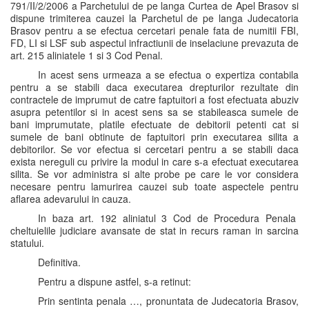
791/II/2/2006 a Parchetului de pe langa Curtea de Apel Brasov si
dispune trimiterea cauzei la Parchetul de pe langa Judecatoria
Brasov pentru a se efectua cercetari penale fata de numitii FBI,
FD, LI si LSF sub aspectul infractiunii de inselaciune prevazuta de
art. 215 aliniatele 1 si 3 Cod Penal.
In acest sens urmeaza a se efectua o expertiza contabila
pentru a se stabili daca executarea drepturilor rezultate din
contractele de imprumut de catre faptuitori a fost efectuata abuziv
asupra petentilor si in acest sens sa se stabileasca sumele de
bani imprumutate, platile efectuate de debitorii petenti cat si
sumele de bani obtinute de faptuitori prin executarea silita a
debitorilor. Se vor efectua si cercetari pentru a se stabili daca
exista nereguli cu privire la modul in care s-a efectuat executarea
silita. Se vor administra si alte probe pe care le vor considera
necesare pentru lamurirea cauzei sub toate aspectele pentru
aflarea adevarului in cauza.
In baza art. 192 aliniatul 3 Cod de Procedura Penala
cheltuielile judiciare avansate de stat in recurs raman in sarcina
statului.
Definitiva.
Pentru a dispune astfel, s-a retinut:
Prin sentinta penala …, pronuntata de Judecatoria Brasov,