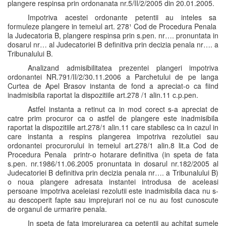
plangere respinsa prin ordonanata nr.5/II/2/2005 din 20.01.2005.
Impotriva acestei ordonante petentii au inteles sa
formuleze plangere in temeiul art. 278¹ Cod de Procedura Penala
la Judecatoria B, plangere respinsa prin s.pen. nr…. pronuntata in
dosarul nr… al Judecatoriei B definitiva prin decizia penala nr…. a
Tribunalului B.
Analizand admisibilitatea prezentei plangeri impotriva
ordonantei NR.791/II/2/30.11.2006 a Parchetului de pe langa
Curtea de Apel Brasov instanta de fond a apreciat-o ca fiind
inadmisibila raportat la dispozitiile art.278 /1 alin.11 c.p.pen.
Astfel instanta a retinut ca in mod corect s-a apreciat de
catre prim procuror ca o astfel de plangere este inadmisibila
raportat la dispozitiile art.278/1 alin.11 care stabilesc ca in cazul in
care instanta a respins plangerea impotriva rezolutiei sau
ordonantei procurorului in temeiul art.278/1 alin.8 lit.a Cod de
Procedura Penala printr-o hotarare definitiva (in speta de fata
s.pen. nr.1986/11.06.2005 pronuntata in dosarul nr.182/2005 al
Judecatoriei B definitiva prin decizia penala nr…. a Tribunalului B)
o noua plangere adresata instantei introdusa de aceleasi
persoane impotriva aceleiasi rezolutii este inadmisibila daca nu s-
au descoperit fapte sau imprejurari noi ce nu au fost cunoscute
de organul de urmarire penala.
In speta de fata imprejurarea ca petentii au achitat sumele