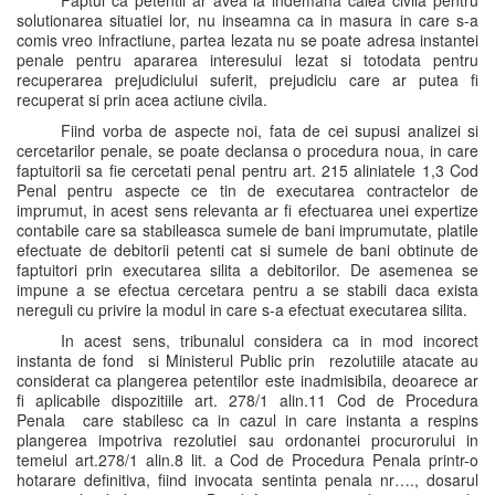
Faptul ca petentii ar avea la indemana calea civila pentru
solutionarea situatiei lor, nu inseamna ca in masura in care s-a
comis vreo infractiune, partea lezata nu se poate adresa instantei
penale pentru apararea interesului lezat si totodata pentru
recuperarea prejudiciului suferit, prejudiciu care ar putea fi
recuperat si prin acea actiune civila.
Fiind vorba de aspecte noi, fata de cei supusi analizei si
cercetarilor penale, se poate declansa o procedura noua, in care
faptuitorii sa fie cercetati penal pentru art. 215 aliniatele 1,3 Cod
Penal pentru aspecte ce tin de executarea contractelor de
imprumut, in acest sens relevanta ar fi efectuarea unei expertize
contabile care sa stabileasca sumele de bani imprumutate, platile
efectuate de debitorii petenti cat si sumele de bani obtinute de
faptuitori prin executarea silita a debitorilor. De asemenea se
impune a se efectua cercetara pentru a se stabili daca exista
nereguli cu privire la modul in care s-a efectuat executarea silita.
In acest sens, tribunalul considera ca in mod incorect
instanta de fond si Ministerul Public prin rezolutiile atacate au
considerat ca plangerea petentilor este inadmisibila, deoarece ar
fi aplicabile dispozitiile art. 278/1 alin.11 Cod de Procedura
Penala care stabilesc ca in cazul in care instanta a respins
plangerea impotriva rezolutiei sau ordonantei procurorului in
temeiul art.278/1 alin.8 lit. a Cod de Procedura Penala printr-o
hotarare definitiva, fiind invocata sentinta penala nr…., dosarul