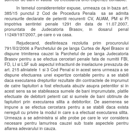
In temeiul considerentelor expuse, urmeaza ca in baza art.
385/15 punctul 2 Cod de Procedura Penala sa se admita
recursurile declarate de petentii recurenti CV, AUAM, PM si PI
impotriva sentintei penale 1291 din data de 11.07.2007,
pronuntata de Judecatoria Brasov, in dosarul penal
11249/197/2007, pe care o va casa.
Rejudecand, desfiinteaza rezolutia prim procurorului
791/II/2/2006 a Parchetului de pe langa Curtea de Apel Brasov si
dispune trimiterea cauzei la Parchetul de pe langa Judecatoria
Brasov pentru a se efectua cercetari penale fata de numitii FBI,
FD, LI si LSF sub aspectul infractiunii de inselaciune prevazuta de
art. 215 aliniatele 1 si 3 Cod Penal si in acest sens urmeaza a se
dispune efectuarea unei expertize contabile pentru a se stabili
daca executarea drepturilor rezultate din contractele de imprumut
de catre faptuitori a fost efectuata abuziv asupra petentilor si in
acest sens sa se stabileasca sumele de bani imprumutate, platile
efectuate de debitorii petenti cat si sumele de bani obtinute de
faptuitori prin executarea silita a debitorilor. De asemenea se
impune a se efectua cercetara pentru a se stabili daca exista
nereguli cu privire la modul in care s-a efectuat executarea silita.
Urmeaza a se administra si alte probe pe care le vor considera
necesare pentru lamurirea cauzei sub toate aspectele pentru
aflarea adevarului in cauza.