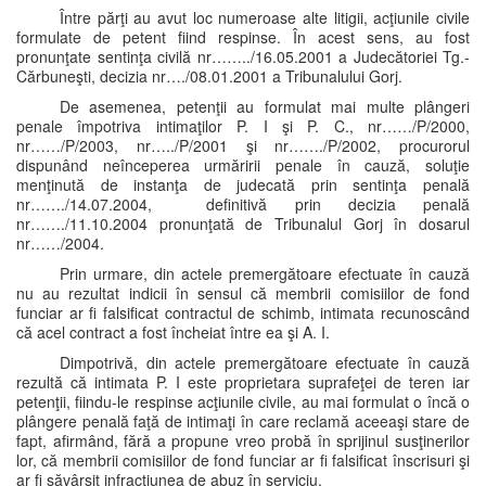
Între părţi au avut loc numeroase alte litigii, acţiunile civile
formulate de petent fiind respinse. În acest sens, au fost
pronunţate sentinţa civilă nr……../16.05.2001 a Judecătoriei Tg.-
Cărbuneşti, decizia nr…./08.01.2001 a Tribunalului Gorj.
De asemenea, petenţii au formulat mai multe plângeri
penale împotriva intimaţilor P. I şi P. C., nr……/P/2000,
nr……/P/2003, nr…../P/2001 şi nr……./P/2002, procurorul
dispunând neînceperea urmăririi penale în cauză, soluţie
menţinută de instanţa de judecată prin sentinţa penală
nr……./14.07.2004, definitivă prin decizia penală
nr……./11.10.2004 pronunţată de Tribunalul Gorj în dosarul
nr……/2004.
Prin urmare, din actele premergătoare efectuate în cauză
nu au rezultat indicii în sensul că membrii comisiilor de fond
funciar ar fi falsificat contractul de schimb, intimata recunoscând
că acel contract a fost încheiat între ea şi A. I.
Dimpotrivă, din actele premergătoare efectuate în cauză
rezultă că intimata P. I este proprietara suprafeţei de teren iar
petenţii, fiindu-le respinse acţiunile civile, au mai formulat o încă o
plângere penală faţă de intimaţi în care reclamă aceeaşi stare de
fapt, afirmând, fără a propune vreo probă în sprijinul susţinerilor
lor, că membrii comisiilor de fond funciar ar fi falsificat înscrisuri şi
ar fi săvârşit infracţiunea de abuz în serviciu.