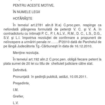
PENTRU ACESTE MOTIVE,
ÎN NUMELE LEGII
HOTĂRĂŞTE
În temeiul art.2781 alin.8 lit.a) C.proc.pen. respinge ca
nefondată plângerea formulată de petenţii V. C. şi V. A. în
contradictoriu cu intimaţii P. C., P. I, A.L.V., R.M., D. C., L.S., D.G.,
S.V. şi L.I. împotriva rezoluţiei de confirmare a propunerii de
neîncepere a urmăriri penale nr……./P/2010 dată de Parchetul de
pe lângă Judecătoria Tg.-Cărbuneşti în data de 16.12.2010.
Menţine rezoluţia.
În temeiul art.192 alin.2 C.proc.pen. obligă fiecare petent la
plata sumei de 20 lei cu titlu de cheltuieli judiciare către stat.
Definitivă.
Pronunţată în şedinţă publică, astăzi, 10.05.2011.
Preşedinte,
I.M.
Grefier,
L.V.