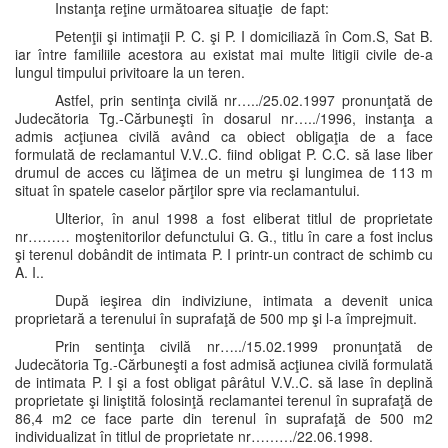
Instanţa reţine următoarea situaţie de fapt:
Petenţii şi intimaţii P. C. şi P. I domiciliază în Com.S, Sat B.
iar între familiile acestora au existat mai multe litigii civile de-a
lungul timpului privitoare la un teren.
Astfel, prin sentinţa civilă nr…../25.02.1997 pronunţată de
Judecătoria Tg.-Cărbuneşti în dosarul nr…../1996, instanţa a
admis acţiunea civilă având ca obiect obligaţia de a face
formulată de reclamantul V.V..C. fiind obligat P. C.C. să lase liber
drumul de acces cu lăţimea de un metru şi lungimea de 113 m
situat în spatele caselor părţilor spre via reclamantului.
Ulterior, în anul 1998 a fost eliberat titlul de proprietate
nr……… moştenitorilor defunctului G. G., titlu în care a fost inclus
şi terenul dobândit de intimata P. I printr-un contract de schimb cu
A. I..
După ieşirea din indiviziune, intimata a devenit unica
proprietară a terenului în suprafaţă de 500 mp şi l-a împrejmuit.
Prin sentinţa civilă nr…../15.02.1999 pronunţată de
Judecătoria Tg.-Cărbuneşti a fost admisă acţiunea civilă formulată
de intimata P. I şi a fost obligat pârâtul V.V..C. să lase în deplină
proprietate şi liniştită folosinţă reclamantei terenul în suprafaţă de
86,4 m2 ce face parte din terenul în suprafaţă de 500 m2
individualizat în titlul de proprietate nr………/22.06.1998.