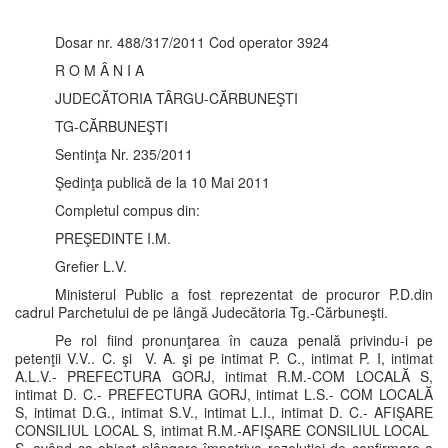
Dosar nr. 488/317/2011 Cod operator 3924
R O M Â N I A
JUDECĂTORIA TÂRGU-CĂRBUNEŞTI
TG-CĂRBUNEŞTI
Sentinţa Nr. 235/2011
Şedinţa publică de la 10 Mai 2011
Completul compus din:
PREŞEDINTE I.M.
Grefier L.V.
Ministerul Public a fost reprezentat de procuror P.D.din
cadrul Parchetului de pe lângă Judecătoria Tg.-Cărbuneşti.
Pe rol fiind pronunţarea în cauza penală privindu-i pe
petenţii V.V.. C. şi V. A. şi pe intimat P. C., intimat P. I, intimat
A.L.V.- PREFECTURA GORJ, intimat R.M.-COM LOCALĂ S,
intimat D. C.- PREFECTURA GORJ, intimat L.S.- COM LOCALĂ
S, intimat D.G., intimat S.V., intimat L.I., intimat D. C.- AFIŞARE
CONSILIUL LOCAL S, intimat R.M.-AFIŞARE CONSILIUL LOCAL