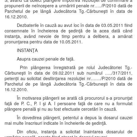
S, având ca obiect plângere împotriva rezoluţiei de confirmare a
propunerii de neîncepere a urmăririi penale nr…../P/2010 dată de
Parchetul de pe lângă Judecătoria Tg.-Cărbuneşti în data de
16.12.2010.
Dezbaterile în cauză au avut loc în data de 03.05.2011 fiind
consemnate în încheierea de şedinţă de la acea dată când
instanţa, având nevoie de timp pentru a delibera, a amânat
pronunţarea pentru data de 10.05.2011.
INSTANŢA
Asupra cauzei penale de faţă.
Prin plângerea înregistrată pe rolul Judecătoriei Tg.-
Cărbuneşti în data de 09.02.2011 sub numărul …../317/2011,
petenţii au solicitat desfiinţarea rezoluţiei nr……./P/2010 dată de
Parchetul de pe lângă Judecătoria Tg.-Cărbuneşti în data de
16.12.2010.
În motivarea plângerii se arată că procurorul s-a pronunţat
faţă de P. C., P. I şi A. I persoane faţă de care nu a formulat
plângere penală şi nu au fost efectuate cercetări în cauză.
În dovedirea plângerii, petentul a depus la dosarul cauzei
mai multe înscrisuri indicate în încheierile de şedinţă.
Din oficiu, instanţa a solicitat înaintarea dosarului de