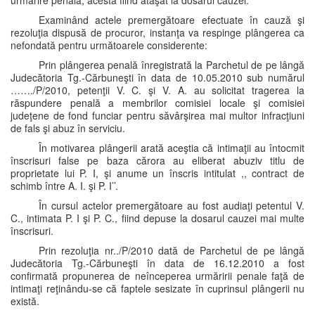
urmărire penală, acesta fiind ataşat la dosarul cauzei.
Examinând actele premergătoare efectuate în cauză şi
rezoluţia dispusă de procuror, instanţa va respinge plângerea ca
nefondată pentru următoarele considerente:
Prin plângerea penală înregistrată la Parchetul de pe lângă
Judecătoria Tg.-Cărbuneşti în data de 10.05.2010 sub numărul
……./P/2010, petenţii V. C. şi V. A. au solicitat tragerea la
răspundere penală a membrilor comisiei locale şi comisiei
judeţene de fond funciar pentru săvârşirea mai multor infracţiuni
de fals şi abuz în serviciu.
În motivarea plângerii arată aceştia că intimaţii au întocmit
înscrisuri false pe baza cărora au eliberat abuziv titlu de
proprietate lui P. I, şi anume un înscris intitulat ,, contract de
schimb între A. I. şi P. I’’.
În cursul actelor premergătoare au fost audiaţi petentul V.
C., intimata P. I şi P. C., fiind depuse la dosarul cauzei mai multe
înscrisuri.
Prin rezoluţia nr../P/2010 dată de Parchetul de pe lângă
Judecătoria Tg.-Cărbuneşti în data de 16.12.2010 a fost
confirmată propunerea de neînceperea urmăririi penale faţă de
intimaţi reţinându-se că faptele sesizate în cuprinsul plângerii nu
există.