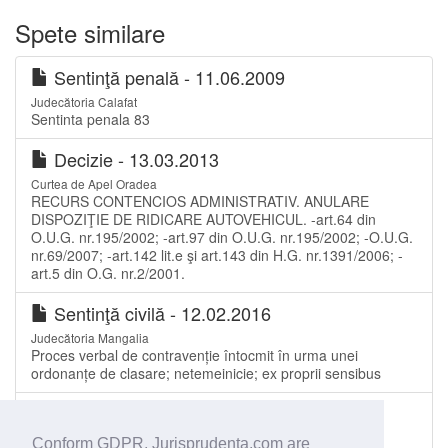
Spete similare
Sentinţă penală - 11.06.2009
Judecătoria Calafat
Sentinta penala 83
Decizie - 13.03.2013
Curtea de Apel Oradea
RECURS CONTENCIOS ADMINISTRATIV. ANULARE
DISPOZIŢIE DE RIDICARE AUTOVEHICUL. -art.64 din
O.U.G. nr.195/2002; -art.97 din O.U.G. nr.195/2002; -O.U.G.
nr.69/2007; -art.142 lit.e şi art.143 din H.G. nr.1391/2006; -
art.5 din O.G. nr.2/2001.
Sentinţă civilă - 12.02.2016
Judecătoria Mangalia
Proces verbal de contravenție întocmit în urma unei
ordonanțe de clasare; netemeinicie; ex proprii sensibus
Sentinţă penală - 12.09.2014
Judecătoria Moinești
Conform GDPR, Jurisprudenta.com are