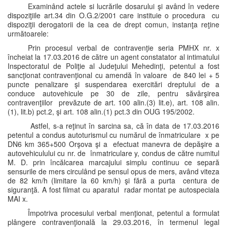
Examinând actele si lucrările dosarului şi având în vedere
dispoziţiile art.34 din O.G.2/2001 care instituie o procedura cu
dispoziţii derogatorii de la cea de drept comun, instanţa reţine
următoarele:
Prin procesul verbal de contravenţie seria PMHX nr. x
încheiat la 17.03.2016 de către un agent constatator al intimatului
Inspectoratul de Poliţie al Judeţului Mehedinţi, petentul a fost
sancţionat contravenţional cu amendă în valoare de 840 lei + 5
puncte penalizare şi suspendarea exercitări dreptului de a
conduce autovehicule pe 30 de zile, pentru săvârşirea
contravenţiilor prevăzute de art. 100 alin.(3) lit.e), art. 108 alin.
(1), lit.b) pct.2, şi art. 108 alin.(1) pct.3 din OUG 195/2002.
Astfel, s-a reţinut în sarcina sa, că în data de 17.03.2016
petentul a condus autoturismul cu numărul de înmatriculare x pe
DN6 km 365+500 Orşova şi a efectuat manevra de depăşire a
autovehiculului cu nr. de înmatriculare y, condus de către numitul
M. D. prin încălcarea marcajului simplu continuu ce separă
sensurile de mers circulând pe sensul opus de mers, având viteza
de 82 km/h (limitare la 60 km/h) şi fără a purta centura de
siguranţă. A fost filmat cu aparatul radar montat pe autospeciala
MAI x.
Împotriva procesului verbal menţionat, petentul a formulat
plângere contravenţională la 29.03.2016, în termenul legal