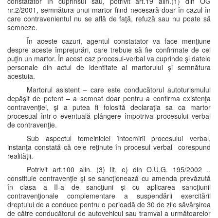
constatator în cuprinsul său, potrivit art.19 alin.(1) din OG
nr.2/2001, semnătura unui martor fiind necesară doar în cazul în
care contravenientul nu se află de faţă, refuză sau nu poate să
semneze.
În aceste cazuri, agentul constatator va face menţiune
despre aceste împrejurări, care trebuie să fie confirmate de cel
puţin un martor. În acest caz procesul-verbal va cuprinde şi datele
personale din actul de identitate al martorului şi semnătura
acestuia.
Martorul asistent – care este conducătorul autoturismului
depăşit de petent – a semnat doar pentru a confirma existenţa
contravenţiei, şi a putea fi folosită declaraţia sa ca martor
procesual într-o eventuală plângere împotriva procesului verbal
de contravenţie.
Sub aspectul temeiniciei întocmirii procesului verbal,
instanţa constată că cele reţinute în procesul verbal corespund
realităţii.
Potrivit art.100 alin. (3) lit. e) din O.U.G. 195/2002 ,,
constituie contravenţie şi se sancţionează cu amenda prevăzută
în clasa a II-a de sancţiuni şi cu aplicarea sancţiunii
contravenţionale complementare a suspendării exercitării
dreptului de a conduce pentru o perioadă de 30 de zile săvârşirea
de către conducătorul de autovehicul sau tramvai a următoarelor