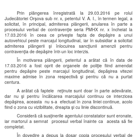
Prin plângerea înregistrată la 29.03.2016 pe rolul
Judecătoriei Orşova sub nr. x, petentul V. A. I., în termen legal, a
solicitat, în principal, admiterea plângerii, anularea în parte a
procesului verbal de contravenţie seria PMHX nr. x încheiat la
17.03.2016 în ceea ce priveşte fapta de depăşire a unui
autovehicul peste marcajul longitudinal, iar în subsidiar a solicitat
admiterea plângerii şi înlocuirea sancţiunii amenzii pentru
contravenţia de depăşire într-un loc interzis.
În motivarea plângerii, petentul a arătat că în data de
17.03.2016 a fost oprit de organele de poliţie fiind amendat
pentru depăşire peste marcajul longitudinal, depăşirea vitezei
maxime admise în zona respectivă şi pentru că nu a purtat
centura.
A arătat că faptele reţinute sunt doar în parte adevărate,
dar nu şi pentru încălcarea marcajului continuu ce interzicea
depăşirea, aceasta nu s-a efectuat în zona liniei continue, acolo
fiind o zona cu vizibilitate, dreapta şi cu linie discontinuă.
Consideră că susţinerile agentului constatator sunt eronate,
iar martorul a semnat procesul verbal înainte ca acesta să fie
completat.
În dovedire a depus la dosar copia procesului verbal de