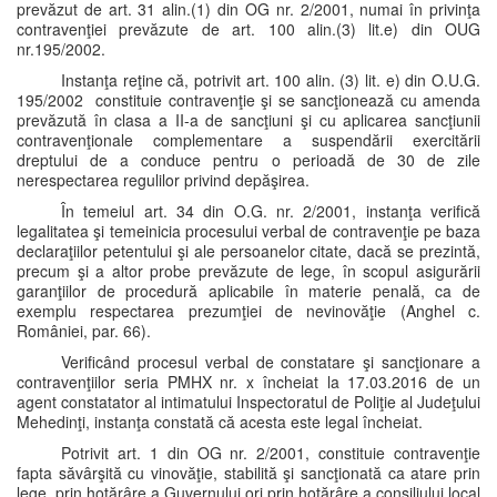
prevăzut de art. 31 alin.(1) din OG nr. 2/2001, numai în privinţa
contravenţiei prevăzute de art. 100 alin.(3) lit.e) din OUG
nr.195/2002.
Instanţa reţine că, potrivit art. 100 alin. (3) lit. e) din O.U.G.
195/2002 constituie contravenţie şi se sancţionează cu amenda
prevăzută în clasa a II-a de sancţiuni şi cu aplicarea sancţiunii
contravenţionale complementare a suspendării exercitării
dreptului de a conduce pentru o perioadă de 30 de zile
nerespectarea regulilor privind depăşirea.
În temeiul art. 34 din O.G. nr. 2/2001, instanţa verifică
legalitatea şi temeinicia procesului verbal de contravenţie pe baza
declaraţiilor petentului şi ale persoanelor citate, dacă se prezintă,
precum şi a altor probe prevăzute de lege, în scopul asigurării
garanţiilor de procedură aplicabile în materie penală, ca de
exemplu respectarea prezumţiei de nevinovăţie (Anghel c.
României, par. 66).
Verificând procesul verbal de constatare şi sancţionare a
contravenţiilor seria PMHX nr. x încheiat la 17.03.2016 de un
agent constatator al intimatului Inspectoratul de Poliţie al Judeţului
Mehedinţi, instanţa constată că acesta este legal încheiat.
Potrivit art. 1 din OG nr. 2/2001, constituie contravenţie
fapta săvârşită cu vinovăţie, stabilită şi sancţionată ca atare prin
lege, prin hotărâre a Guvernului ori prin hotărâre a consiliului local