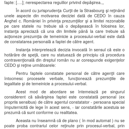
fapte: [….]; nerespectarea regulilor privind depăşirea.,,
În acord cu jurisprudenţa Curţii de la Strasbourg şi reţinând
unele aspecte din motivarea deciziei dată de CEDO în cauza
Anghel c. României în privinţa prezumţiilor şi a limitei rezonabile
pe care statele nu trebuie să o depăşească în folosirea lor,
instanţa apreciază că una din limitele până la care trebuie să
acţioneze prezumţia de temeinicie a procesului-verbal este dată
de constatarea personală a faptei de către agent.
Instanţa interpretează decizia invocată în sensul că este o
hotărâre de speţă, care nu statuează de principiu că procedura
contravenţională din dreptul român nu ar corespunde exigenţelor
CEDO şi reţine următoarele:
Pentru faptele constatate personal de către agenţii care
întocmesc procesele verbale, funcţionează prezumţiile de
legalitate şi de temeinicie a procesului-verbal.
Acest mod de abordare se întemeiază pe singurul
considerent că săvârşirea faptei este constatată personal (ex
propriis sensibus) de către agentul constatator - persoana special
împuternicită de lege în acest sens, - iar constatările acestuia se
prezumă că sunt conforme cu realitatea.
Aceasta nu înseamnă că de plano ( în mod automat ) nu se
poate proba contrariul celor reţinute prin procesul-verbal, prin