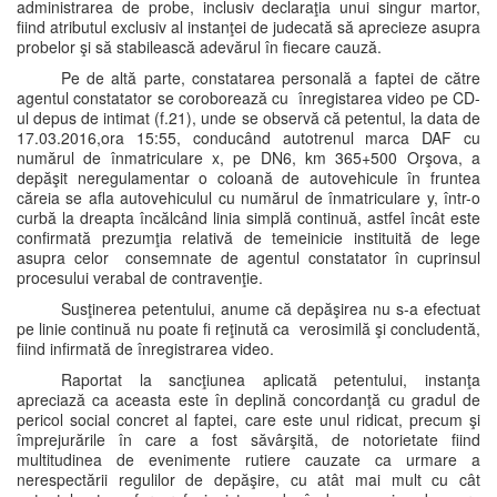
administrarea de probe, inclusiv declaraţia unui singur martor,
fiind atributul exclusiv al instanţei de judecată să aprecieze asupra
probelor şi să stabilească adevărul în fiecare cauză.
Pe de altă parte, constatarea personală a faptei de către
agentul constatator se coroborează cu înregistarea video pe CD-
ul depus de intimat (f.21), unde se observă că petentul, la data de
17.03.2016,ora 15:55, conducând autotrenul marca DAF cu
numărul de înmatriculare x, pe DN6, km 365+500 Orşova, a
depăşit neregulamentar o coloană de autovehicule în fruntea
căreia se afla autovehiculul cu numărul de înmatriculare y, într-o
curbă la dreapta încălcând linia simplă continuă, astfel încât este
confirmată prezumţia relativă de temeinicie instituită de lege
asupra celor consemnate de agentul constatator în cuprinsul
procesului verabal de contravenţie.
Susţinerea petentului, anume că depăşirea nu s-a efectuat
pe linie continuă nu poate fi reţinută ca verosimilă şi concludentă,
fiind infirmată de înregistrarea video.
Raportat la sancţiunea aplicată petentului, instanţa
apreciază ca aceasta este în deplină concordanţă cu gradul de
pericol social concret al faptei, care este unul ridicat, precum şi
împrejurările în care a fost săvârşită, de notorietate fiind
multitudinea de evenimente rutiere cauzate ca urmare a
nerespectării regulilor de depăşire, cu atât mai mult cu cât