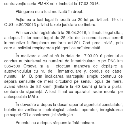
contravenţie seria PMHX nr. x încheiat la 17.03.2016.
Plângerea nu a fost motivată în drept.
Acţiunea a fost legal timbrată cu 20 lei potrivit art. 19 din
OUG nr.80/20013 privind taxele judiciare de timbru.
Prin serviciul registratură la 25.04.2016, intimatul legal citat,
a depus în termenul legal de 25 zile de la comunicarea cererii
introductive întâmpinare conform art.201 Cod proc. civilă, prin
care a solicitat respingerea plângerii ca neîntemeiată.
În motivare a arătat că la data de 17.03.2016 petentul a
condus autoturismul cu numărul de înmatriculare x pe DN6 km
365+500 Orşova şi a efectuat manevra de depăşire a
autovehiculului cu nr. de înmatriculare y, condus de către
numitul M. D. prin încălcarea marcajului simplu continuu ce
separă sensurile de mers circulând pe sensul opus de mers,
având viteza de 82 km/h (limitare la 60 km/h) şi fără a purta
centura de siguranţă. A fost filmat cu aparatul radar montat pe
autospeciala MAI x.
În dovedire a depus la dosar raportul agentului constatator,
buletin de verificare metrologică, atestat operator, înregistrarea
pe suport CD a contravenţiei săvârşite.
Petentul nu a depus răspuns la întâmpinare.