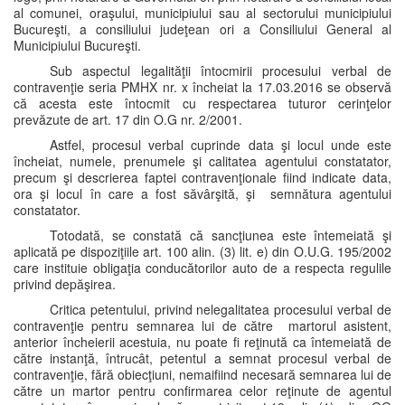
al comunei, oraşului, municipiului sau al sectorului municipiului
Bucureşti, a consiliului judeţean ori a Consiliului General al
Municipiului Bucureşti.
Sub aspectul legalităţii întocmirii procesului verbal de
contravenţie seria PMHX nr. x încheiat la 17.03.2016 se observă
că acesta este întocmit cu respectarea tuturor cerinţelor
prevăzute de art. 17 din O.G nr. 2/2001.
Astfel, procesul verbal cuprinde data şi locul unde este
încheiat, numele, prenumele şi calitatea agentului constatator,
precum şi descrierea faptei contravenţionale fiind indicate data,
ora şi locul în care a fost săvârşită, şi semnătura agentului
constatator.
Totodată, se constată că sancţiunea este întemeiată şi
aplicată pe dispoziţiile art. 100 alin. (3) lit. e) din O.U.G. 195/2002
care instituie obligaţia conducătorilor auto de a respecta regulile
privind depăşirea.
Critica petentului, privind nelegalitatea procesului verbal de
contravenţie pentru semnarea lui de către martorul asistent,
anterior încheierii acestuia, nu poate fi reţinută ca întemeiată de
către instanţă, întrucât, petentul a semnat procesul verbal de
contravenţie, fără obiecţiuni, nemaifiind necesară semnarea lui de
către un martor pentru confirmarea celor reţinute de agentul