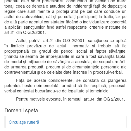
petentul este şofer profesionist, conducând un camion de mare
tonaj, ceea ce denotă o atitudine de indiferenţă faţă de dispoziţiile
legale care sunt menite a proteja atât pe cel care conduce un
astfel de autovehicul, cât şi pe ceilalţi participanţi la trafic, iar pe
de altă parte agentul constatator făcând o individualizare concretă
a aplicării sancţiunilor, fiind astfel respectate criteriile instituite de
art.21 din O.G.2/2001.
Astfel, potrivit art.21 din O.G.2/2001 sancţiunea se aplică
în limitele prevăzute de actul normativ şi trebuie să fie
proporţională cu gradul de pericol social al faptei săvârşite,
ţinându-se seama de împrejurările în care a fost săvârşită fapta,
de modul şi mijloacele de săvârşire a acesteia, de scopul urmărit,
de urmarea produsă, precum şi de circumstanţele personale ale
contravenientului şi de celelalte date înscrise în procesul-verbal.
Faţă de aceste considerente, se constată că plângerea
petentului este neîntemeiată, urmând să fie respinsă, procesul-
verbal contestat bucurându-se de legalitate şi temeinicie.
Pentru motivele evocate, în temeiul art.34 din OG 2/2001,
Domenii speta
Circulaţie rutieră