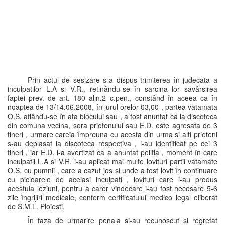
Prin actul de sesizare s-a dispus trimiterea în judecata a
inculpatilor L.A si V.R., retinându-se în sarcina lor savârsirea
faptei prev. de art. 180 alin.2 c.pen., constând în aceea ca în
noaptea de 13/14.06.2008, în jurul orelor 03,00 , partea vatamata
O.S. aflându-se în ata blocului sau , a fost anuntat ca la discoteca
din comuna vecina, sora prietenului sau E.D. este agresata de 3
tineri , urmare careia împreuna cu acesta din urma si alti prieteni
s-au deplasat la discoteca respectiva , i-au identificat pe cei 3
tineri , iar E.D. i-a avertizat ca a anuntat politia , moment în care
inculpatii L.A si V.R. i-au aplicat mai multe lovituri partii vatamate
O.S. cu pumnii , care a cazut jos si unde a fost lovit în continuare
cu picioarele de aceiasi inculpati , lovituri care i-au produs
acestuia leziuni, pentru a caror vindecare i-au fost necesare 5-6
zile îngrijiri medicale, conform certificatului medico legal eliberat
de S.M.L. Ploiesti.
În faza de urmarire penala si-au recunoscut si regretat