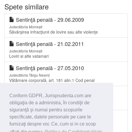
Spete similare
Sentinţă penală - 29.06.2009
Judecătoria Moinești
Săvârşirea infracţiunii de lovire sau alte violenţe
Sentinţă penală - 21.02.2011
Judecătoria Moinești
Loviri si alte vatamari
Sentinţă penală - 27.05.2010
Judecătoria Târgu Neamț
Vătămare corporală, art. 181 alin.1 Cod penal
Hotărâre - 10.02.2017
Conform GDPR, Jurisprudenta.com are
Judecătoria Craiova
obligaţia de a administra, în condiţii de
lovirea sau alte violenţe (art.193 NCP)
siguranţă şi numai pentru scopurile
Sentinţă penală - 25.08.2016
specificate, datele personale pe care le
Judecătoria Tecuci
furnizaţi despre voi. Ce, cum si in ce scop
Lovire
aflati din pagina
Politica de Confidentialitate