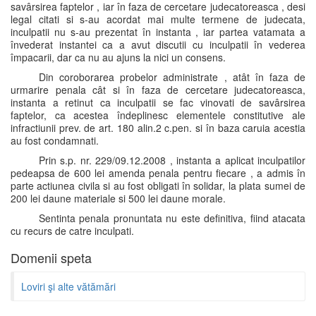
savârsirea faptelor , iar în faza de cercetare judecatoreasca , desi
legal citati si s-au acordat mai multe termene de judecata,
inculpatii nu s-au prezentat în instanta , iar partea vatamata a
învederat instantei ca a avut discutii cu inculpatii în vederea
împacarii, dar ca nu au ajuns la nici un consens.
Din coroborarea probelor administrate , atât în faza de
urmarire penala cât si în faza de cercetare judecatoreasca,
instanta a retinut ca inculpatii se fac vinovati de savârsirea
faptelor, ca acestea îndeplinesc elementele constitutive ale
infractiunii prev. de art. 180 alin.2 c.pen. si în baza caruia acestia
au fost condamnati.
Prin s.p. nr. 229/09.12.2008 , instanta a aplicat inculpatilor
pedeapsa de 600 lei amenda penala pentru fiecare , a admis în
parte actiunea civila si au fost obligati în solidar, la plata sumei de
200 lei daune materiale si 500 lei daune morale.
Sentinta penala pronuntata nu este definitiva, fiind atacata
cu recurs de catre inculpati.
Domenii speta
Loviri şi alte vătămări