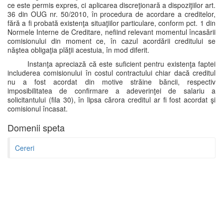
ce este permis expres, ci aplicarea discreţionară a dispoziţiilor art.
36 din OUG nr. 50/2010, în procedura de acordare a creditelor,
fără a fi probată existenţa situaţiilor particulare, conform pct. 1 din
Normele Interne de Creditare, nefiind relevant momentul încasării
comisionului din moment ce, în cazul acordării creditului se
năştea obligaţia plăţii acestuia, în mod diferit.
Instanţa apreciază că este suficient pentru existenţa faptei
includerea comisionului în costul contractului chiar dacă creditul
nu a fost acordat din motive străine băncii, respectiv
imposibilitatea de confirmare a adeverinţei de salariu a
solicitantului (fila 30), în lipsa cărora creditul ar fi fost acordat şi
comisionul încasat.
Domenii speta
Cereri