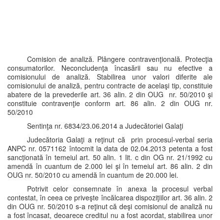
Comision de analiză. Plângere contravenţională. Protecţia
consumatorilor. Neconcludenţa încasării sau nu efective a
comisionului de analiză. Stabilirea unor valori diferite ale
comisionului de analiză, pentru contracte de acelaşi tip, constituie
abatere de la prevederile art. 36 alin. 2 din OUG nr. 50/2010 şi
constituie contravenţie conform art. 86 alin. 2 din OUG nr.
50/2010
Sentinţa nr. 6834/23.06.2014 a Judecătoriei Galaţi
Judecătoria Galaţi a reţinut că prin procesul-verbal seria
ANPC nr. 0571162 întocmit la data de 02.04.2013 petenta a fost
sancţionată în temeiul art. 50 alin. 1 lit. c din OG nr. 21/1992 cu
amendă în cuantum de 2.000 lei şi în temeiul art. 86 alin. 2 din
OUG nr. 50/2010 cu amendă în cuantum de 20.000 lei.
Potrivit celor consemnate în anexa la procesul verbal
contestat, în ceea ce priveşte încălcarea dispoziţiilor art. 36 alin. 2
din OUG nr. 50/2010 s-a reţinut că deşi comisionul de analiză nu
a fost încasat, deoarece creditul nu a fost acordat, stabilirea unor