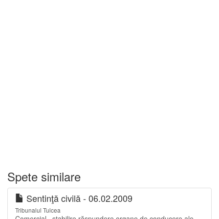
Spete similare
Sentinţă civilă - 06.02.2009
Tribunalul Tulcea
Comercial –stabilire răspundere organe de conducere ale