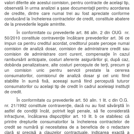
valori diferite ale acestui comision, pentru contracte de acelaşi tip,
observată în urma analizei a şase documentaţii pentru acordarea
de credite, dintre care numai trei au fost apreciate conforme
conducând la încheierea contractelor de credit, constituie abatere
de la prevederile legale amintite.
În conformitate cu prevederile art. 86 alin. 2 din OUG nr.
50/2010 constituie contravenţie încălcare prevederilor art. 36 ce
impun ca pentru creditul acordat, creditorul poate percepe numai
comision de analiză dosar, comision de administrare credit sau
comision de administrare cont curent, compensaţie în cazul
rambursării anticipate, costuri aferente asigurărilor şi, după caz,
dobânda penalizatoare, alte costuri percepute de terţi, precum şi
un comision unic pentru servicii prestate la cererea
consumatorilor, comisionul de analiză dosar şi cel unic fiind
stabilite în sumă fixă, aceeaşi sumă fiind percepută tuturor
consumatorilor cu acelaşi tip de credit în cadrul aceleiaşi instituţii
de credit.
În conformitate cu prevederile art. 50 alin. 1 lit. c din O.G.
nr. 21/1992 constituie contravenţie, dacă nu au fost săvârşită în
astfel de condiţii încât, potrivit legii penale, să fie considerată
infracţiune, încălcarea dispoziţiilor art. 10 lit. b ce stabilesc că
printre drepturile consumatorilor la încheierea contractelor de
credit se numără şi necesitatea de a beneficia de o redactare
clară şi precisă a clauzelor contractuale, indicarea exactă a