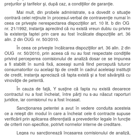
preţurilor şi tarifelor şi, după caz, a condiţiilor de garanţie.
Mai mult, din probele administrate, s-a dovedit o situaţie
contrară celei reţinute în procesul-verbal de contravenţie numai în
ceea ce priveşte nerespectarea dispoziţiilor art. 10 lit. b din OG
nr. 21/1992, instanţa apreciind că nu există vreun dubiu cu privire
la existenţa faptei prin care au fost încălcate dispoziţiile art. 36
alin. 2 din OUG nr. 50/2010.
În ceea ce priveşte încălcarea dispoziţiilor art. 36 alin. 2 din
OUG nr. 50/2010, prin aceea că nu au fost respectate condiţiile
privind perceperea comisionului de analiză dosar ce se impunea
a fi stabilit în sumă fixă, aceeaşi sumă fiind percepută tuturor
consumatorilor cu acelaşi tip de credit în cadrul aceleiaşi instituţii
de credit, instanţa apreciază că fapta există şi a fost săvârşită cu
vinovăţie de petentă.
În cauza de faţă, Y susţine că fapta nu există deoarece
contractul nu a fost încheiat, între părţi nu s-au născut raporturi
juridice, iar comisionul nu a fost încasat.
Sancţionarea petentei a avut în vedere conduita acesteia
ce a reieşit din modul în care a încheiat cele 6 contracte supuse
verificării prin aplicarea diferenţiată a prevederilor legale în funcţie
de criterii non-specifice, potrivit normelor interne de creditare.
Legea nu sancţionează încasarea comisionului de analiză,