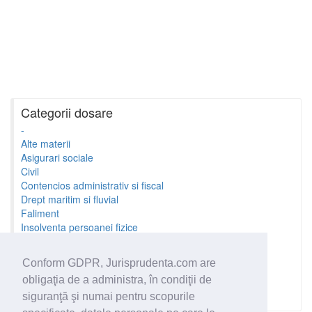
Categorii dosare
-
Alte materii
Asigurari sociale
Civil
Contencios administrativ si fiscal
Drept maritim si fluvial
Faliment
Insolventa persoanei fizice
Litigii cu profesionistii
Litigii de munca
Conform GDPR, Jurisprudenta.com are
Minori si familie
obligaţia de a administra, în condiţii de
Penal
Proprietate Intelectuala
siguranţă şi numai pentru scopurile