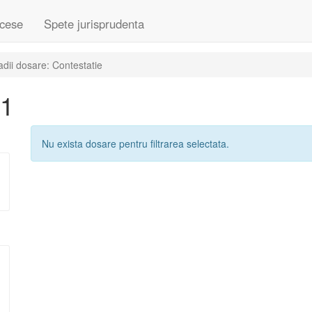
cese
Spete jurisprudenta
dii dosare: Contestatie
01
Nu exista dosare pentru filtrarea selectata.