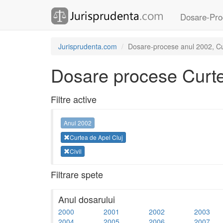
Dosare-Pro
Jurisprudenta.com
Dosare-procese anul 2002, Curt
Dosare procese Curte
Filtre active
Anul 2002
Curtea de Apel Cluj
Civil
Filtrare spete
Anul dosarului
2000
2001
2002
2003
2004
2005
2006
2007