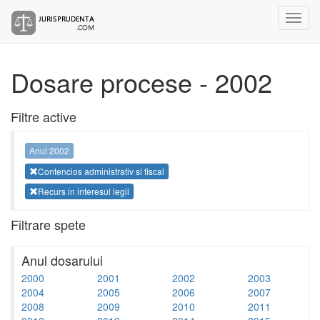
Dosare procese - 2002
Filtre active
Anul 2002
Contencios administrativ si fiscal
Recurs in interesul legii
Filtrare spete
Anul dosarului
2000
2001
2002
2003
2004
2005
2006
2007
2008
2009
2010
2011