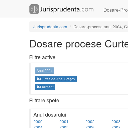
Dosare-Pro
Jurisprudenta.com
Dosare-procese anul 2004, Cu
Dosare procese Curte
Filtre active
Anul 2004
Curtea de Apel Brașov
Faliment
Filtrare spete
Anul dosarului
2000
2001
2002
2003
2004
2005
2006
2007