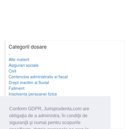
Categorii dosare
-
Alte materii
Asigurari sociale
Civil
Contencios administrativ si fiscal
Drept maritim si fluvial
Faliment
Insolventa persoanei fizice
Litigii cu profesionistii
Litigii de munca
Conform GDPR, Jurisprudenta.com are
Minori si familie
obligaţia de a administra, în condiţii de
Penal
Proprietate Intelectuala
siguranţă şi numai pentru scopurile