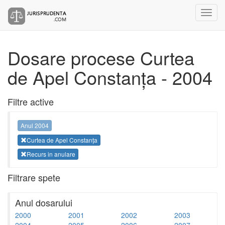
Dosare procese Curtea
de Apel Constanța - 2004
Filtre active
Anul 2004
Curtea de Apel Constanța
Recurs in anulare
Filtrare spete
Anul dosarului
2000
2001
2002
2003
2004
2005
2006
2007