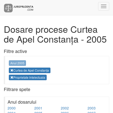
Dosare procese Curtea
de Apel Constanța - 2005
Filtre active
Anul 2005
Curtea de Apel Constanța
Proprietate Intelectuala
Filtrare spete
Anul dosarului
2000
2001
2002
2003
2004
2005
2006
2007