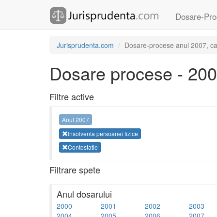
Dosare-Pro
Jurisprudenta.com
Dosare-procese anul 2007, cate
Dosare procese - 20
Filtre active
Anul 2007
Insolventa persoanei fizice
Contestatie
Filtrare spete
Anul dosarului
2000
2001
2002
2003
2004
2005
2006
2007