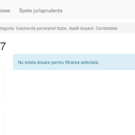
cese
Spete jurisprudenta
goria: Insolventa persoanei fizice, stadii dosare: Contestatie
07
Nu exista dosare pentru filtrarea selectata.