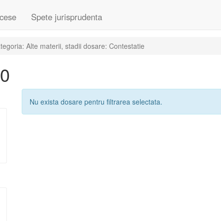
cese
Spete jurisprudenta
goria: Alte materii, stadii dosare: Contestatie
10
Nu exista dosare pentru filtrarea selectata.