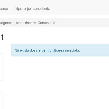
cese
Spete jurisprudenta
goria: -, stadii dosare: Contestatie
11
Nu exista dosare pentru filtrarea selectata.