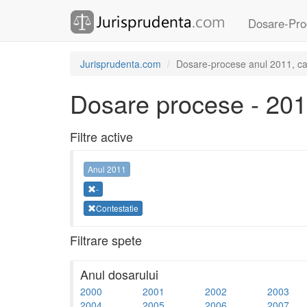
Dosare-Pro
Jurisprudenta.com
Dosare-procese anul 2011, cate
Dosare procese - 20
Filtre active
Anul 2011
-
Contestatie
Filtrare spete
Anul dosarului
2000
2001
2002
2003
2004
2005
2006
2007