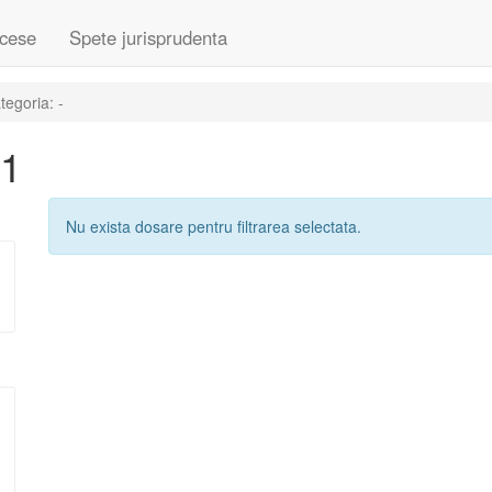
cese
Spete jurisprudenta
egoria: -
11
Nu exista dosare pentru filtrarea selectata.