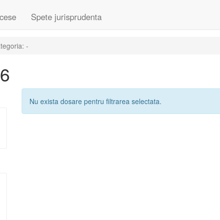
cese
Spete jurisprudenta
egoria: -
06
Nu exista dosare pentru filtrarea selectata.