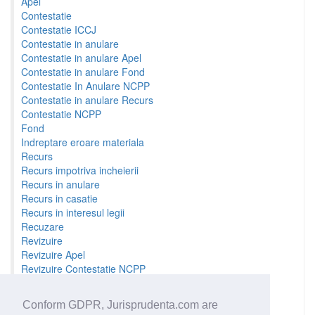
Apel
Contestatie
Contestatie ICCJ
Contestatie in anulare
Contestatie in anulare Apel
Contestatie in anulare Fond
Contestatie In Anulare NCPP
Contestatie in anulare Recurs
Contestatie NCPP
Fond
Indreptare eroare materiala
Recurs
Recurs impotriva incheierii
Recurs in anulare
Recurs in casatie
Recurs in interesul legii
Recuzare
Revizuire
Revizuire Apel
Revizuire Contestatie NCPP
Revizuire Fond
Revizuire Recurs
Conform GDPR, Jurisprudenta.com are
Sesizare prealabila