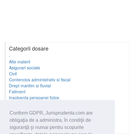
Categorii dosare
-
Alte materii
Asigurari sociale
Civil
Contencios administrativ si fiscal
Drept maritim si fluvial
Faliment
Insolventa persoanei fizice
Litigii cu profesionistii
Litigii de munca
Conform GDPR, Jurisprudenta.com are
Minori si familie
obligaţia de a administra, în condiţii de
Penal
Proprietate Intelectuala
siguranţă şi numai pentru scopurile