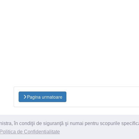
Pagina urmatoare
ra, în condiţii de siguranţă şi numai pentru scopurile specific
itii
Politica de Confidentialitate