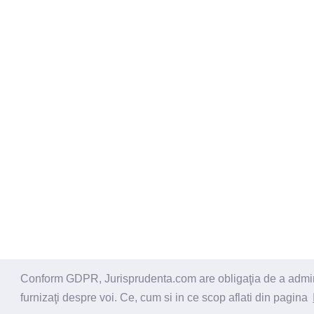
Conform GDPR, Jurisprudenta.com are obligaţia de a administ
© 2026 - Jurisprudenta.com -
Cautare
-
Termeni si cond
furnizaţi despre voi. Ce, cum si in ce scop aflati din pagina