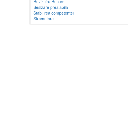
Revizuire Recurs
Sesizare prealabila
Stabilirea competentei
Stramutare