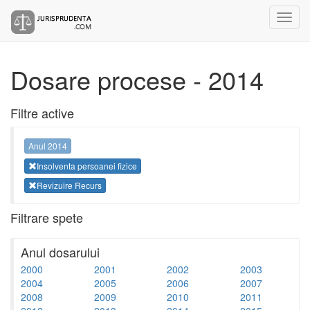
Dosare procese - 2014
Filtre active
Anul 2014
Insolventa persoanei fizice
Revizuire Recurs
Filtrare spete
Anul dosarului
2000
2001
2002
2003
2004
2005
2006
2007
2008
2009
2010
2011