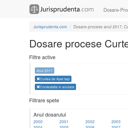
Dosare-Pro
Jurisprudenta.com
Dosare-procese anul 2017, Curt
Dosare procese Curte
Filtre active
Anul 2017
Curtea de Apel Iași
Contestatie in anulare
Filtrare spete
Anul dosarului
2000
2001
2002
2003
2004
2005
2006
2007